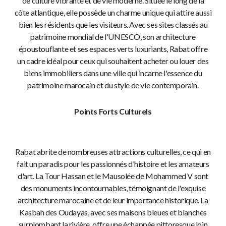
de culture vibrante et de vie moderne. Située le long de la
côte atlantique, elle possède un charme unique qui attire aussi
bien les résidents que les visiteurs. Avec ses sites classés au
patrimoine mondial de l'UNESCO, son architecture
époustouflante et ses espaces verts luxuriants, Rabat offre
un cadre idéal pour ceux qui souhaitent acheter ou louer des
biens immobiliers dans une ville qui incarne l'essence du
patrimoine marocain et du style de vie contemporain.
Points Forts Culturels
Rabat abrite de nombreuses attractions culturelles, ce qui en
fait un paradis pour les passionnés d'histoire et les amateurs
d'art. La Tour Hassan et le Mausolée de Mohammed V sont
des monuments incontournables, témoignant de l'exquise
architecture marocaine et de leur importance historique. La
Kasbah des Oudayas, avec ses maisons bleues et blanches
surplombant la rivière, offre une échappée pittoresque loin