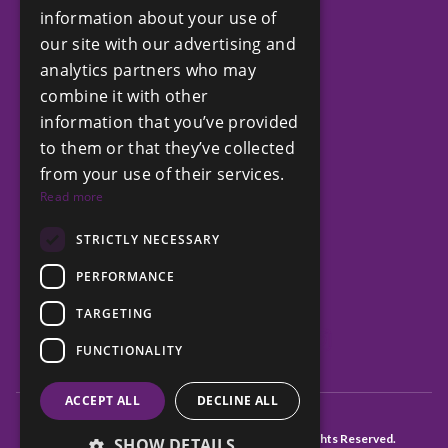
information about your use of
our site with our advertising and
analytics partners who may
COMPANY
combine it with other
Privacy Policy
information that you’ve provided
Terms and Conditions
to them or that they’ve collected
from your use of their services.
Read more
GET IN TOUCH
+212 6 61 15 71 15
STRICTLY NECESSARY
contact@chestertons.ma
PERFORMANCE
TARGETING
FUNCTIONALITY
ACCEPT ALL
DECLINE ALL
© Copyright Chestertons Morocco 2026, All Rights Reserved.
SHOW DETAILS