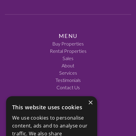
MENU
Buy Properties
Rental Properties
Sales
About
Services
Testimonials
Contact Us
×
This website uses cookies
SOCIAL
We use cookies to personalise
Facebook
content, ads and to analyse our
LinkedIn
traffic. We also share
Instagram